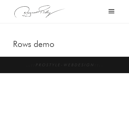
Rows demo
. . : : P R O S T Y L E - W E B D E S I G N : : . .